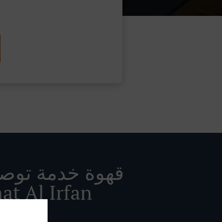
قهوة خدمة توص
at Al Irfan