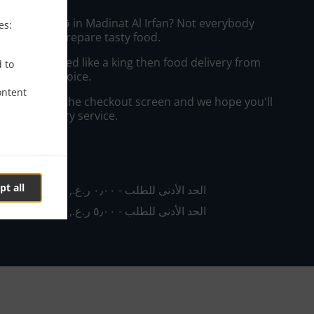
es:
the time to prepare tasty food.
to get served like a king then food delivery from
d to
 your best choice.
ontent
"Delivery" at the checkout screen and we hope you'll
 food delivery service.
رسوم
pt all
, الحد الأدنى للطلب - ‏٠٫٠٠ ر.ع.‏, رسوم - ‏٠٫٠٠ ر.ع.‏
, الحد الأدنى للطلب - ‏٥٫٠٠ ر.ع.‏, رسوم - ‏٠٫٠٠ ر.ع.‏