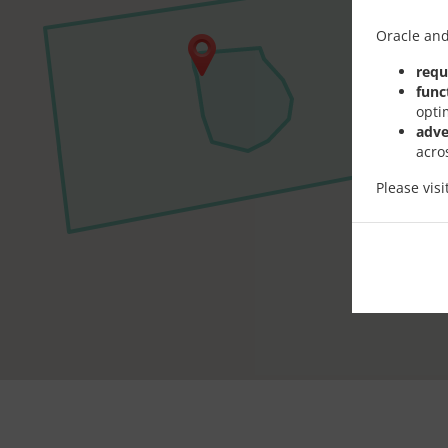
Oracle and
requ
func
opti
adve
acro
Please vis