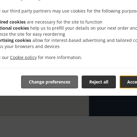
Looking for قهوة خدمة توصيل in Madinat Al Irfan? Not everybody
 our third party partners may use cookies for the following purpos
knows or has 
ired cookies
are necessary for the site to function
When you want 
tional cookies
help us to prefill your details on your next order an
Awshal will be
mize the site for easy reordering
rtising cookies
allow for interest-based advertising and tailored c
Simply select 
ss your browsers and devices
appreciate our
it our
Cookie policy
for more information.
 التوصيل
Change preferences
Reject all
Acce
Zone 1
Zone 2