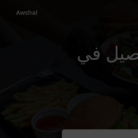
Awshal
Madinat Al