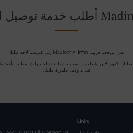
Madinat Al Irfan
وتم تفويضنا لأخذ طلبك Madinat Al Irfan نعم , موقعنا قريب
طلبات الاون لاين واطلب ما تحبه عندما تحدد اختياراتك. يتطلب تأكيد
تحديد وقت جاهزية طلبك
Links
V Tower, Muscat Hills، Muscat 100,
قائمة الطعام